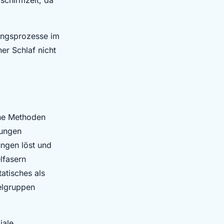
ungsprozesse im
er Schlaf nicht
ene Methoden
zungen
ngen löst und
lfasern
atisches als
elgruppen
iale