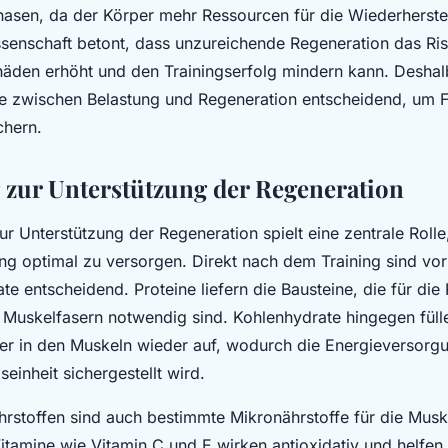
asen, da der Körper mehr Ressourcen für die Wiederherstel
ssenschaft betont, dass unzureichende Regeneration das Ri
äden erhöht und den Trainingserfolg mindern kann. Deshalb
e zwischen Belastung und Regeneration entscheidend, um Fo
chern.
zur Unterstützung der Regeneration
ur Unterstützung der Regeneration spielt eine zentrale Roll
ng optimal zu versorgen. Direkt nach dem Training sind vor
e entscheidend. Proteine liefern die Bausteine, die für die
Muskelfasern notwendig sind. Kohlenhydrate hingegen fülle
r in den Muskeln wieder auf, wodurch die Energieversorgu
seinheit sichergestellt wird.
stoffen sind auch bestimmte Mikronährstoffe für die Musk
itamine wie Vitamin C und E wirken antioxidativ und helfen