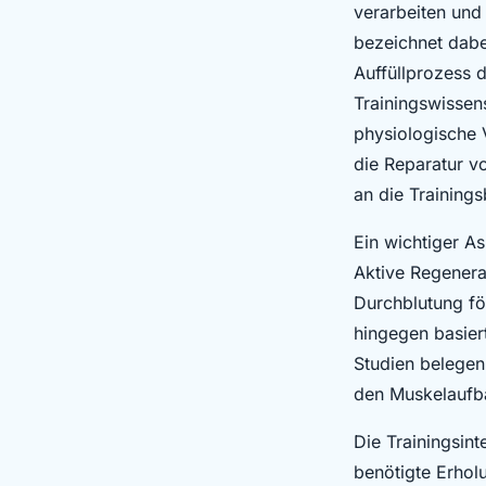
verarbeiten und 
Louis
•
21. Juli 2025
•
7 min de lecture
bezeichnet dabe
Auffüllprozess 
Trainingswissen
physiologische
die Reparatur v
an die Trainings
Ein wichtiger A
Aktive Regenera
Durchblutung fö
hingegen basier
Studien belegen,
den Muskelaufba
Die Trainingsint
benötigte Erholu