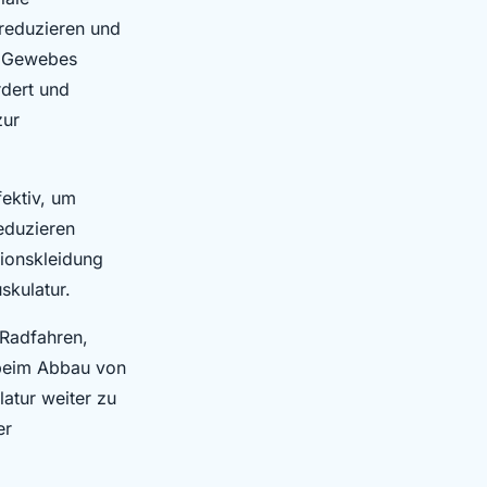
 reduzieren und
s Gewebes
rdert und
zur
fektiv, um
eduzieren
ionskleidung
skulatur.
 Radfahren,
t beim Abbau von
atur weiter zu
er