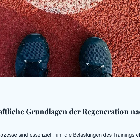
egeneration nach
ftliche Grundlagen der Regeneration n
ssern?
ozesse sind essenziell, um die Belastungen des Trainings ef