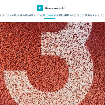
rer Sport
Basketball
Fahrrad
Fitness
Fußball
Kampfsport
Muskelaufb