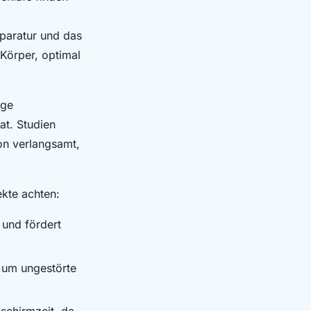
paratur und das
Körper, optimal
ige
at. Studien
on verlangsamt,
ekte achten:
 und fördert
 um ungestörte
schirmzeit, da