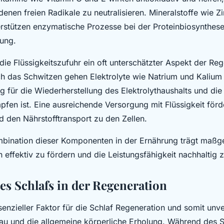
denen freien Radikale zu neutralisieren. Mineralstoffe wie Z
stützen enzymatische Prozesse bei der Proteinbiosynthes
ung.
t die Flüssigkeitszufuhr ein oft unterschätzter Aspekt der Re
h das Schwitzen gehen Elektrolyte wie Natrium und Kalium 
ig für die Wiederherstellung des Elektrolythaushalts und di
fen ist. Eine ausreichende Versorgung mit Flüssigkeit för
d den Nährstofftransport zu den Zellen.
mbination dieser Komponenten in der Ernährung trägt maßge
 effektiv zu fördern und die Leistungsfähigkeit nachhaltig z
des Schlafs in der Regeneration
ssenzieller Faktor für die Schlaf Regeneration und somit unve
u und die allgemeine körperliche Erholung. Während des S