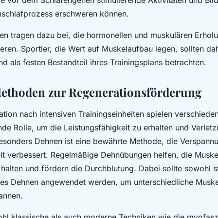
nschlafprozess erschweren können.
n tragen dazu bei, die hormonellen und muskulären Erhol
eren. Sportler, die Wert auf Muskelaufbau legen, sollten dah
d als festen Bestandteil ihres Trainingsplans betrachten.
Methoden zur Regenerationsförderung
ation nach intensiven Trainingseinheiten spielen verschied
nde Rolle, um die Leistungsfähigkeit zu erhalten und Verlet
sonders Dehnen ist eine bewährte Methode, die Verspannu
it verbessert. Regelmäßige Dehnübungen helfen, die Muske
halten und fördern die Durchblutung. Dabei sollte sowohl st
es Dehnen angewendet werden, um unterschiedliche Musk
pannen.
l klassische als auch moderne Techniken wie die myofasz