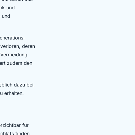
ink und
e und
generations-
verloren, deren
e Vermeidung
dert zudem den
blich dazu bei,
u erhalten.
rzichtbar für
chlafs finden