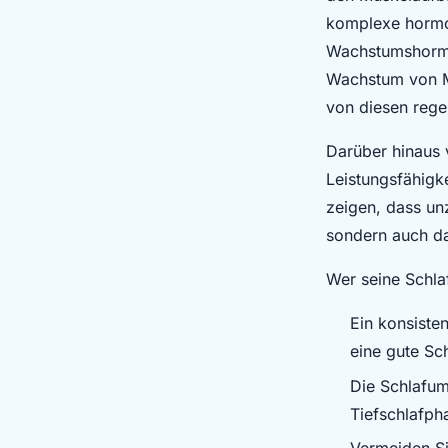
komplexe hormon
Wachstumshormo
Wachstum von Mu
von diesen rege
Darüber hinaus 
Leistungsfähigk
zeigen, dass un
sondern auch da
Wer seine Schla
Ein konsisten
eine gute Sch
Die Schlafum
Tiefschlafph
Vermeiden Si