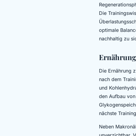
Regenerationsph
Die Trainingswi
Überlastungssch
optimale Balanc
nachhaltig zu si
Ernährung 
Die Ernährung z
nach dem Traini
und Kohlenhydrat
den Aufbau von 
Glykogenspeiche
nächste Training
Neben Makronähr
unverzichtbar. V