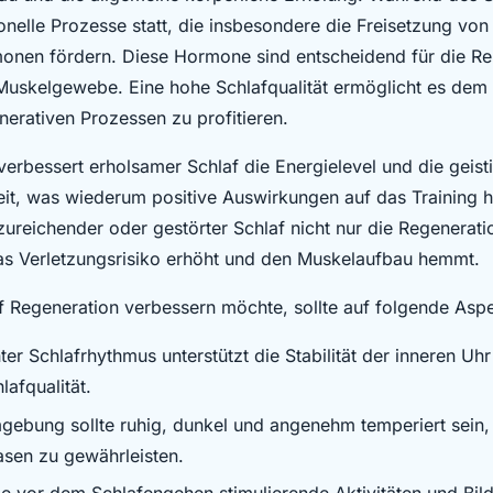
elle Prozesse statt, die insbesondere die Freisetzung von
nen fördern. Diese Hormone sind entscheidend für die Re
skelgewebe. Eine hohe Schlafqualität ermöglicht es dem 
nerativen Prozessen zu profitieren.
verbessert erholsamer Schlaf die Energielevel und die geist
eit, was wiederum positive Auswirkungen auf das Training h
zureichender oder gestörter Schlaf nicht nur die Regenerati
s Verletzungsrisiko erhöht und den Muskelaufbau hemmt.
f Regeneration verbessern möchte, sollte auf folgende Asp
ter Schlafrhythmus unterstützt die Stabilität der inneren Uhr
lafqualität.
gebung sollte ruhig, dunkel und angenehm temperiert sein,
asen zu gewährleisten.
e vor dem Schlafengehen stimulierende Aktivitäten und Bild