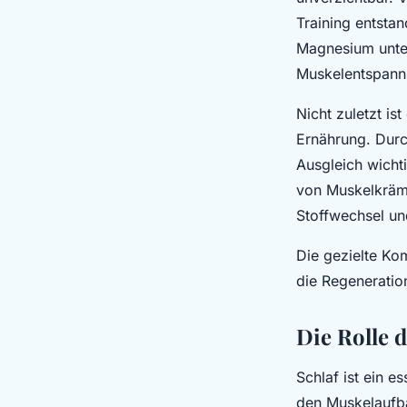
Training entstan
Magnesium unter
Muskelentspann
Nicht zuletzt is
Ernährung. Durc
Ausgleich wicht
von Muskelkrämp
Stoffwechsel un
Die gezielte Ko
die Regeneration
Die Rolle 
Schlaf ist ein e
den Muskelaufba