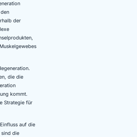
eneration
 den
rhalb der
lexe
hselprodukten,
s Muskelgewebes
Regeneration.
n, die die
eration
olung kommt.
 Strategie für
Einfluss auf die
 sind die