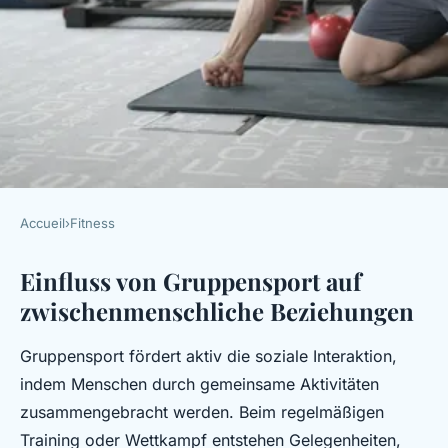
Accueil
›
Fitness
FITNESS
Einfluss von Gruppensport auf
Wie beeinflusst Gruppensport
zwischenmenschliche Beziehungen
das soziale Wohlbefinden?
Gruppensport fördert aktiv die soziale Interaktion,
Louis
•
21. Juli 2025
•
4 min de lecture
indem Menschen durch gemeinsame Aktivitäten
zusammengebracht werden. Beim regelmäßigen
Training oder Wettkampf entstehen Gelegenheiten,