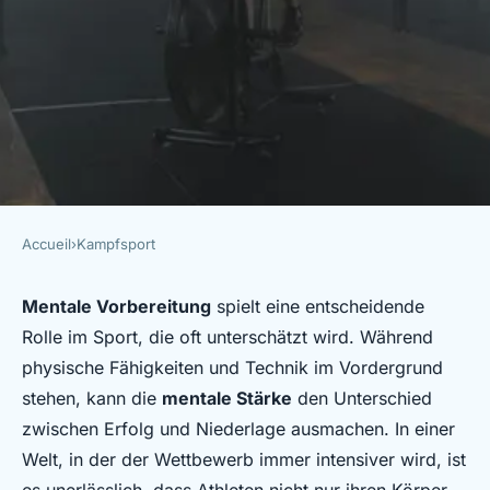
Accueil
›
Kampfsport
KAMPFSPORT
Welche Bedeutung hat die
Mentale Vorbereitung
spielt eine entscheidende
Rolle im Sport, die oft unterschätzt wird. Während
mentale Vorbereitung für
physische Fähigkeiten und Technik im Vordergrund
Wettkämpfe?
stehen, kann die
mentale Stärke
den Unterschied
zwischen Erfolg und Niederlage ausmachen. In einer
Louis
•
27. April 2025
•
4 min de lecture
Welt, in der der Wettbewerb immer intensiver wird, ist